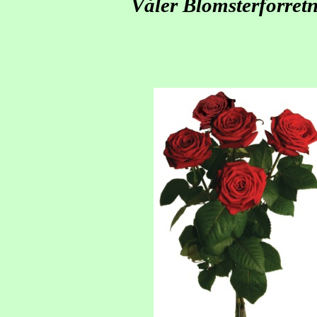
Våler Blomsterforret