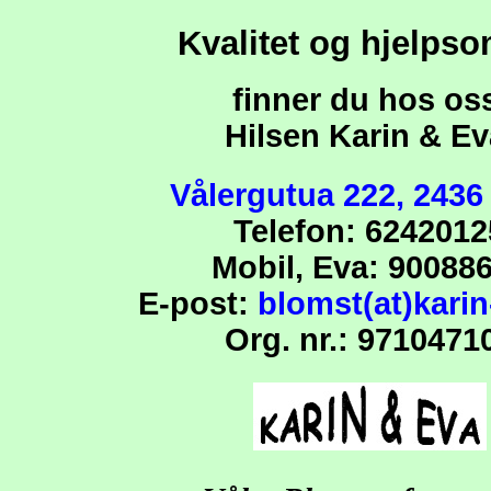
Kvalitet og hjelps
finner du hos os
Hilsen Karin & Ev
Vålergutua 222, 2436
Telefon:
6242012
Mobil, Eva:
900886
E-post:
blomst(at)kari
Org. nr.:
9710471